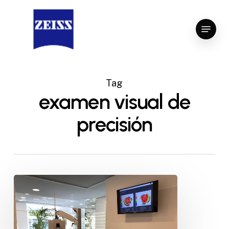
Skip
to
Menu
Close
main
Menu
content
Tag
examen visual de
precisión