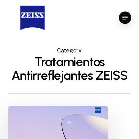
Skip
to
Menu
Close
main
Menu
content
Category
Tratamientos
Antirreflejantes ZEISS