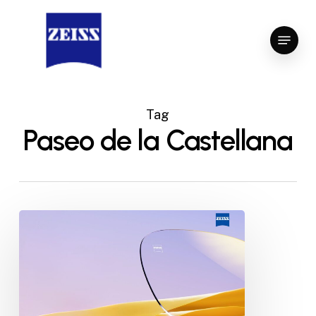
Skip
to
Menu
Close
main
Menu
content
Tag
Paseo de la Castellana